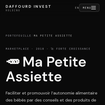
Aller au contenu
DAFFOURD INVEST
DAFFOURD INVEST
FERMER
EN
MENU
HOLDING
HOLDING
PORTEFEUILLE
/
MA PETITE ASSIETTE
Holding
MARKETPLACE
· 2018
· 🚀 FORTE CROISSANCE
🥕
Ma Petite
Portefeuille
Assiette
Activités
Faciliter et promouvoir l’autonomie alimentaire
des bébés par des conseils et des produits de