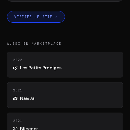
DIMA
CONSEIL M&A AUGMENTÉ
VISITER LE SITE
↗
DIAA
AGENCE CONSEIL & SSII
AUSSI EN MARKETPLACE
Connexion
BIENTÔT DISPONIBLE
2022
🌿
Les Petits Prodiges
2021
🎁
Na&Ja
2021
🧤
BKeeper