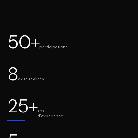
DIMA
CONSEIL M&A AUGMENTÉ
DIAA
50+
AGENCE CONSEIL & SSII
participations
Connexion
BIENTÔT DISPONIBLE
8
exits réalisés
25+
ans
d’expérience