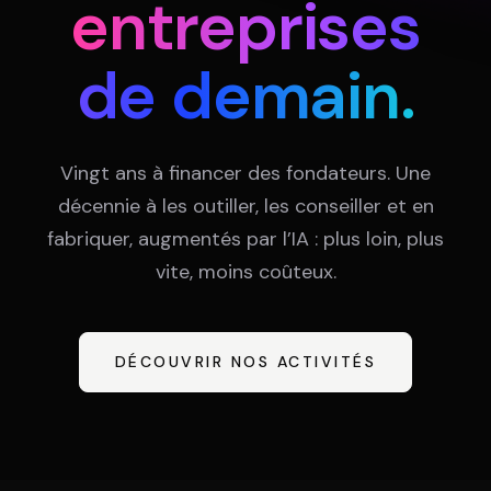
Équipe
entreprises
de demain.
Témoignages
Vingt ans à financer des fondateurs. Une
Contact
décennie à les outiller, les conseiller et en
fabriquer, augmentés par l’IA : plus loin, plus
vite, moins coûteux.
LE GROUPE
DÉCOUVRIR NOS ACTIVITÉS
DIVA
VENTURE ARTISAN & STUDIO