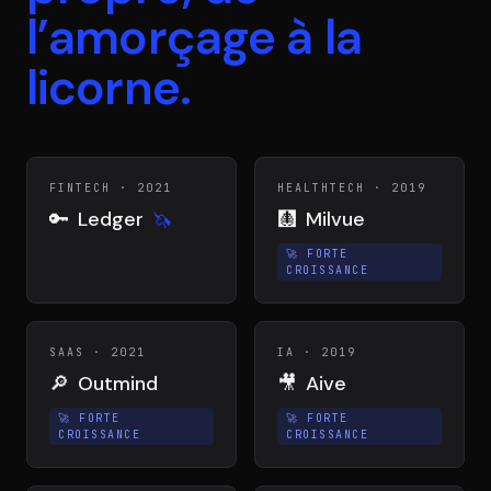
l’amorçage à la
licorne.
FINTECH
·
2021
HEALTHTECH
·
2019
🔑
Ledger
🩻
Milvue
🦄
🚀
FORTE
CROISSANCE
SAAS
·
2021
IA
·
2019
🔎
Outmind
🎥
Aive
🚀
FORTE
🚀
FORTE
CROISSANCE
CROISSANCE