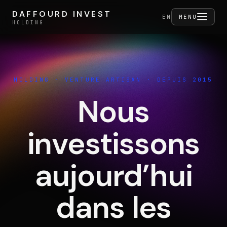
Aller au contenu
DAFFOURD INVEST
DAFFOURD INVEST
FERMER
EN
MENU
HOLDING
HOLDING
HOLDING · VENTURE ARTISAN · DEPUIS 2015
Holding
Nous
investissons
Portefeuille
aujourd’hui
Activités
dans les