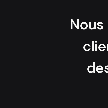
Nous 
cli
des