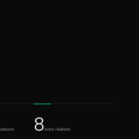
8
pations
exits réalisés