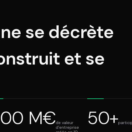
 ne se décrète
onstruit et se
100
M€
50
+
de valeur
partici
d’entreprise