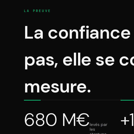
LA PREUVE
La confiance
pas, elle se c
mesure.
680
M€
+
levés par
les