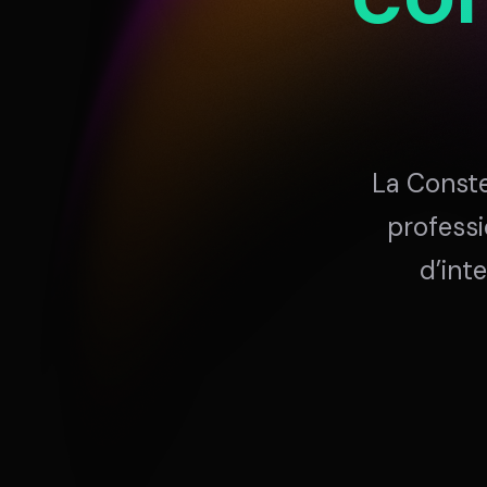
DIVA
DIMA
VENTURE ARTISAN & STUDIO
CONSEIL M&A AUGM
La Conste
professi
d’inte