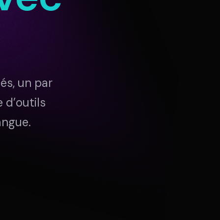
Connexion
NTÔT DISPONIBLE
és, un par
 d’outils
langue.