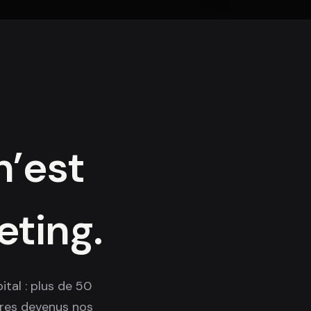
n’est
ting.
tal : plus de 50
aires devenus nos