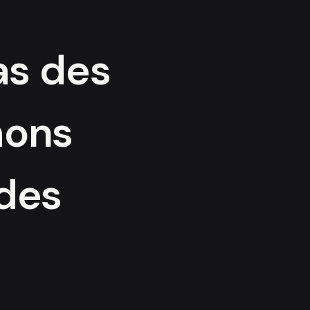
as des
hons
 des