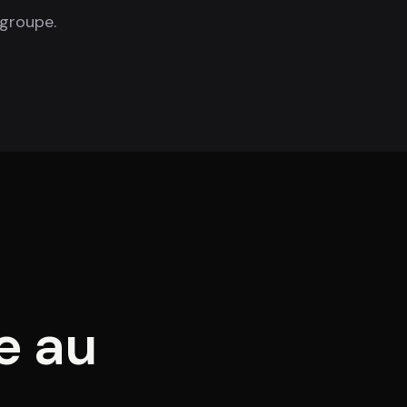
 groupe.
e au