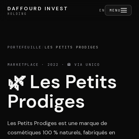
Aller au contenu
DAFFOURD INVEST
DAFFOURD INVEST
FERMER
EN
MENU
HOLDING
HOLDING
PORTEFEUILLE
/
LES PETITS PRODIGES
Holding
MARKETPLACE
· 2022
· 🏦 VIA UNICO
🌿
Les Petits
Portefeuille
Prodiges
Activités
Les Petits Prodiges est une marque de
cosmétiques 100 % naturels, fabriqués en