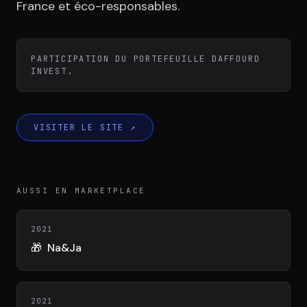
Équipe
France et éco-responsables.
Témoignages
PARTICIPATION DU PORTEFEUILLE DAFFOURD
INVEST.
Contact
VISITER LE SITE
↗
AUSSI EN MARKETPLACE
LE GROUPE
2021
🎁
Na&Ja
DIVA
VENTURE ARTISAN & STUDIO
2021