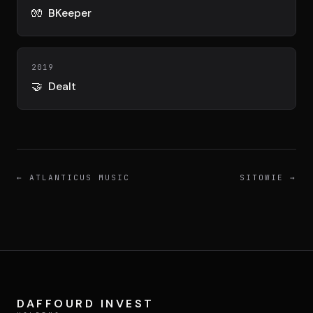
DIMA
🧤
BKeeper
CONSEIL M&A AUGMENTÉ
DIAA
2019
AGENCE CONSEIL & SSII
🤝
Dealt
Connexion
BIENTÔT DISPONIBLE
←
ATLANTICUS MUSIC
SITOWIE
→
DAFFOURD INVEST