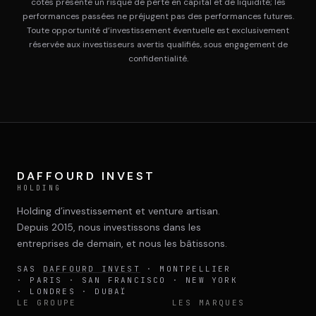
cotés présente un risque de perte en capital et de liquidité; les
performances passées ne préjugent pas des performances futures.
Toute opportunité d’investissement éventuelle est exclusivement
réservée aux investisseurs avertis qualifiés, sous engagement de
confidentialité.
DAFFOURD INVEST
HOLDING
Holding d’investissement et venture artisan.
Depuis 2015, nous investissons dans les
entreprises de demain, et nous les bâtissons.
SAS
DAFFOURD INVEST
· MONTPELLIER
· PARIS · SAN FRANCISCO · NEW YORK
· LONDRES · DUBAÏ
LE GROUPE
LES MARQUES