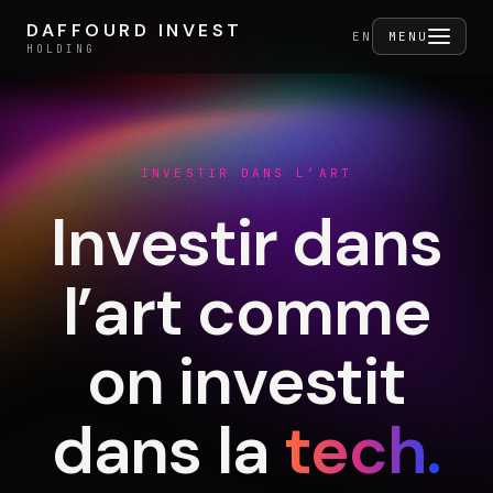
Aller au contenu
DAFFOURD INVEST
DAFFOURD INVEST
FERMER
EN
MENU
HOLDING
HOLDING
INVESTIR DANS L’ART
Holding
Investir dans
l’art comme
Portefeuille
on investit
Activités
dans la
tech.