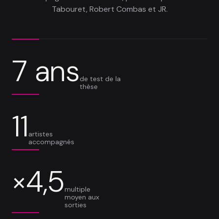
Tabouret, Robert Combas et JR.
7 ans
de test de la
thèse
11
artistes
accompagnés
×4,5
multiple
moyen aux
sorties