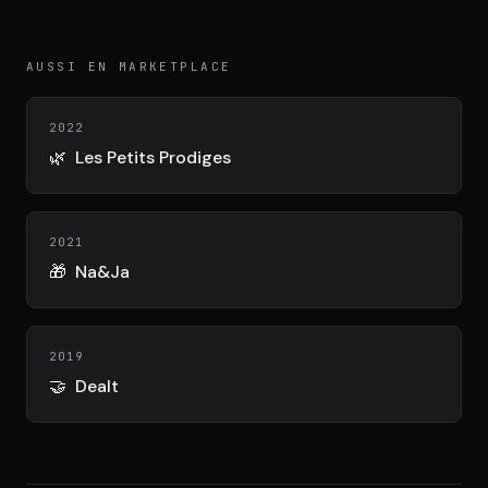
DIMA
CONSEIL M&A AUGMENTÉ
AUSSI EN MARKETPLACE
DIAA
AGENCE CONSEIL & SSII
2022
🌿
Les Petits Prodiges
Connexion
BIENTÔT DISPONIBLE
2021
🎁
Na&Ja
2019
🤝
Dealt