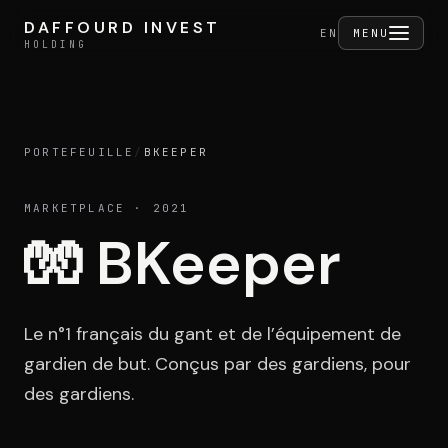
Aller au contenu
DAFFOURD INVEST
DAFFOURD INVEST
FERMER
EN
MENU
HOLDING
HOLDING
PORTEFEUILLE
/
BKEEPER
Holding
MARKETPLACE
· 2021
🧤
BKeeper
Portefeuille
Le n°1 français du gant et de l’équipement de
Activités
gardien de but. Conçus par des gardiens, pour
des gardiens.