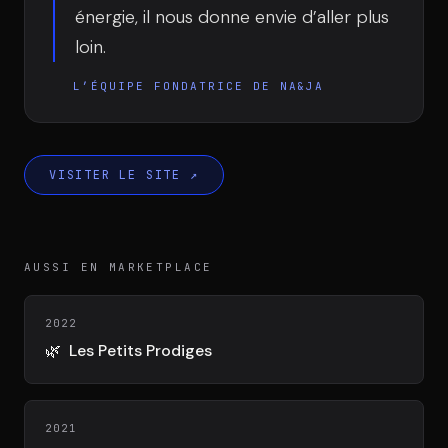
DIMA
énergie, il nous donne envie d’aller plus
CONSEIL M&A AUGMENTÉ
loin.
DIAA
L’ÉQUIPE FONDATRICE DE NA&JA
AGENCE CONSEIL & SSII
Connexion
VISITER LE SITE
↗
BIENTÔT DISPONIBLE
AUSSI EN MARKETPLACE
2022
🌿
Les Petits Prodiges
2021