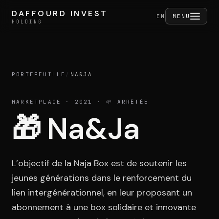
Aller au contenu
DAFFOURD INVEST
DAFFOURD INVEST
FERMER
EN
MENU
HOLDING
HOLDING
PORTEFEUILLE
/
NA&JA
Holding
MARKETPLACE
· 2021
· 🌱 ARRÊTÉE
🎁
Na&Ja
Portefeuille
L’objectif de la Naja Box est de soutenir les
Activités
jeunes générations dans le renforcement du
lien intergénérationnel, en leur proposant un
abonnement à une box solidaire et innovante