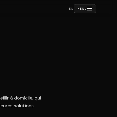
FERMER
EN
MENU
ivités
tact
illir à domicile, qui
eures solutions.
CE PRIVÉ