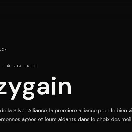
Portefeuille
Act
AIN
· 🏦 VIA UNICO
zygain
Témoignages
Con
e la Silver Alliance, la première alliance pour le bien vie
sonnes âgées et leurs aidants dans le choix des meill
ESPA