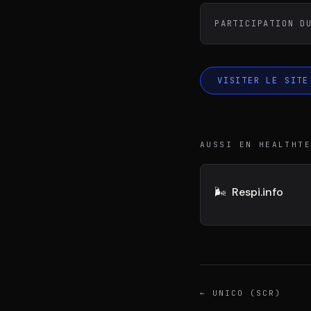
DIVA
DIMA
VENTURE ARTISAN & STUDIO
CONSEIL M&A AUGM
PARTICIPATION D
VISITER LE SITE
AUSSI EN HEALTHT
🌬️
Respi.info
←
UNICO (SCR)