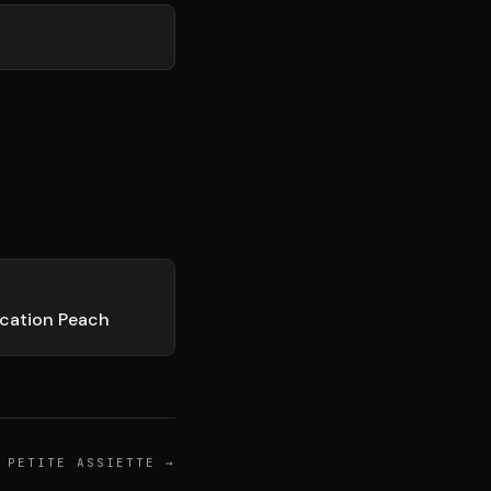
Connexion
NTÔT DISPONIBLE
ication Peach
 PETITE ASSIETTE
→