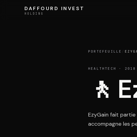
Aller au contenu
DAFFOURD INVEST
DAFFOURD INVEST
HOLDING
HOLDING
Holding
PORTEFEUILLE
/
EZYG
HEALTHTECH
· 2018
🚶
E
Équipe
EzyGain fait partie d
accompagne les per
LE GROUPE