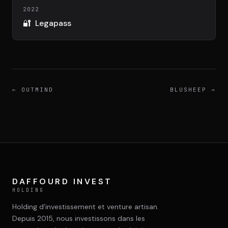
DIMA
2022
CONSEIL M&A AUGMENTÉ
🔐
Legapass
DIAA
AGENCE CONSEIL & SSII
Connexion
←
OUTMIND
BLUSHEEP
→
BIENTÔT DISPONIBLE
DAFFOURD INVEST
HOLDING
Holding d’investissement et venture artisan.
Depuis 2015, nous investissons dans les