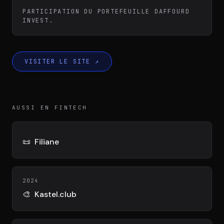
Équipe
PARTICIPATION DU PORTEFEUILLE DAFFOURD
INVEST.
Témoignages
VISITER LE SITE
↗
Contact
AUSSI EN FINTECH
📜
Filiane
LE GROUPE
DIVA
2024
VENTURE ARTISAN & STUDIO
🎨
Kastel.club