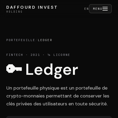
Aller au contenu
DAFFOURD INVEST
DAFFOURD INVEST
FERMER
EN
MENU
HOLDING
HOLDING
PORTEFEUILLE
/
LEDGER
Holding
FINTECH
· 2021
· 🦄 LICORNE
🔑
Ledger
Portefeuille
Un portefeuille physique est un portefeuille de
Activités
crypto-monnaies permettant de conserver les
clés privées des utilisateurs en toute sécurité.