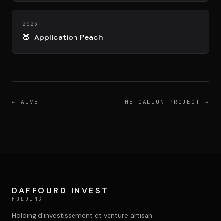
DIMA
CONSEIL M&A AUGMENTÉ
2023
🍑
Application Peach
DIAA
AGENCE CONSEIL & SSII
Connexion
BIENTÔT DISPONIBLE
←
AIVE
THE GALION PROJECT
→
DAFFOURD INVEST
HOLDING
Holding d’investissement et venture artisan.