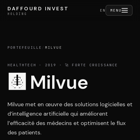
Aller au contenu
DAFFOURD INVEST
DAFFOURD INVEST
FERMER
EN
MENU
HOLDING
HOLDING
PORTEFEUILLE
/
MILVUE
Holding
HEALTHTECH
· 2019
· 🚀 FORTE CROISSANCE
🩻
Milvue
Portefeuille
Milvue met en œuvre des solutions logicielles et
Activités
d’intelligence artificielle qui améliorent
l’efficacité des médecins et optimisent le flux
des patients.