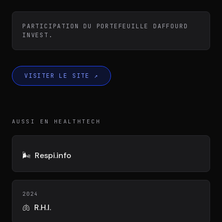
Équipe
PARTICIPATION DU PORTEFEUILLE DAFFOURD
INVEST.
Témoignages
VISITER LE SITE
↗
Contact
AUSSI EN HEALTHTECH
🌬️
Respi.info
LE GROUPE
DIVA
VENTURE ARTISAN & STUDIO
2024
🫁
R.H.I.