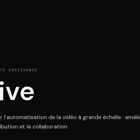
Portefeuille
Act
TE CROISSANCE
ive
Témoignages
Con
 l’automatisation de la vidéo à grande échelle : améli
ibution et la collaboration.
ESPA