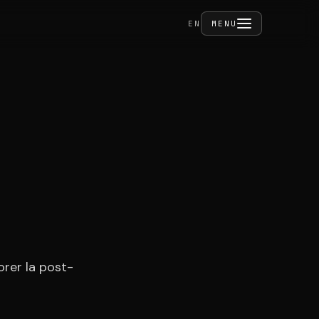
FERMER
EN
MENU
ivités
tact
orer la post-
CE PRIVÉ