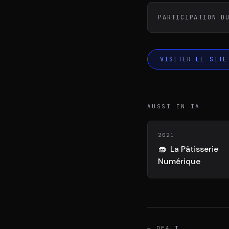
DIVA
DIMA
VENTURE ARTISAN & STUDIO
CONSEIL M&A AUGM
PARTICIPATION D
VISITER LE SITE
AUSSI EN IA
2021
🧁
La Pâtisserie
Numérique
←
DEALT