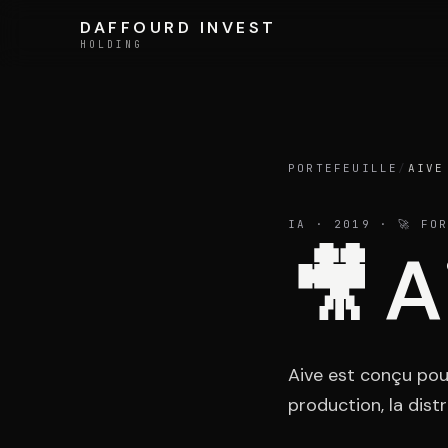
Aller au contenu
DAFFOURD INVEST
DAFFOURD INVEST
HOLDING
HOLDING
Holding
PORTEFEUILLE
/
AIVE
IA
· 2019
· 🚀 FOR
🎥
A
Équipe
Aive est conçu pour
production, la distr
LE GROUPE