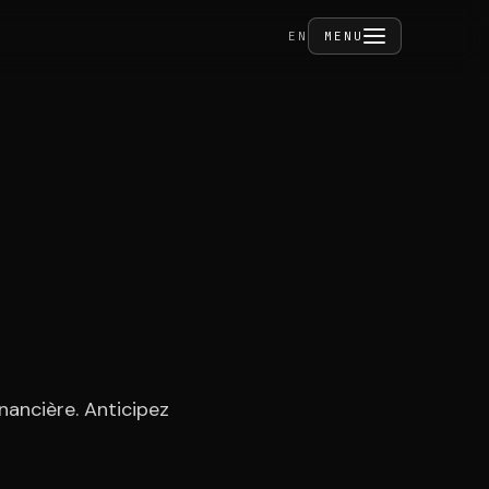
FERMER
EN
MENU
ivités
tact
nancière. Anticipez
CE PRIVÉ