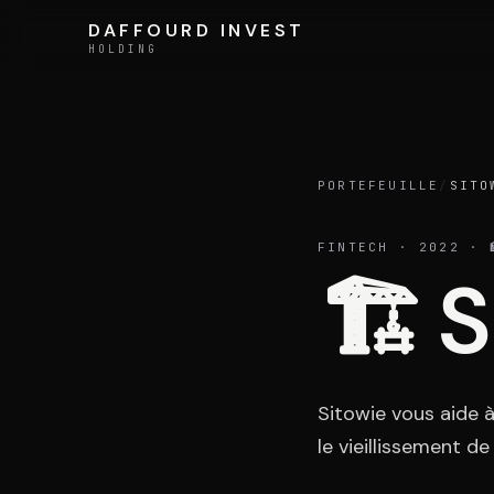
Aller au contenu
DAFFOURD INVEST
DAFFOURD INVEST
HOLDING
HOLDING
Holding
PORTEFEUILLE
/
SITO
FINTECH
· 2022
· 
🏗️
S
Équipe
Sitowie vous aide 
le vieillissement de
LE GROUPE