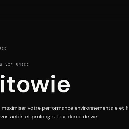
Portefeuille
Act
WIE
 VIA UNICO
itowie
Témoignages
Con
à maximiser votre performance environnementale et fi
 vos actifs et prolongez leur durée de vie.
ESPA