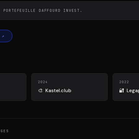
DIAA
ENTÉ
AGENCE CONSEIL & SSII
BIE
U PORTEFEUILLE DAFFOURD INVEST.
↗
2024
2022
🎨
Kastel.club
🔐
Lega
IGES