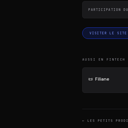
DIVA
DIMA
VENTURE ARTISAN & STUDIO
CONSEIL M&A AUGM
PARTICIPATION D
VISITER LE SITE
AUSSI EN FINTECH
📜
Filiane
←
LES PETITS PROD