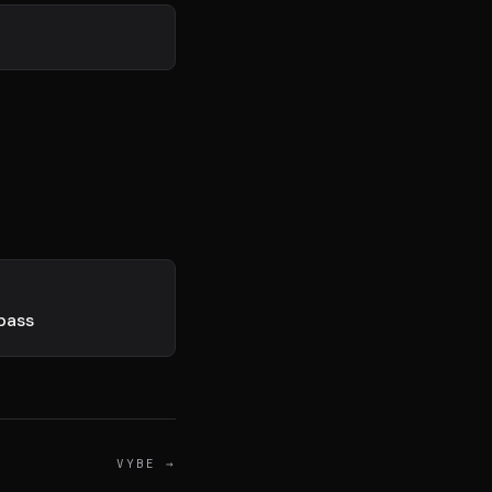
Connexion
NTÔT DISPONIBLE
pass
VYBE
→