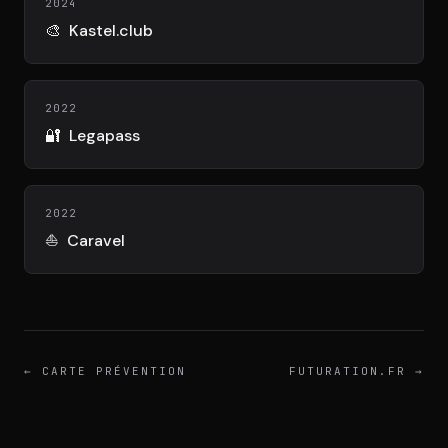
DIMA
2024
CONSEIL M&A AUGMENTÉ
🎨
Kastel.club
DIAA
AGENCE CONSEIL & SSII
2022
🔐
Legapass
Connexion
BIENTÔT DISPONIBLE
2022
⛵
Caravel
←
CARTE PRÉVENTION
FUTURATION.FR
→