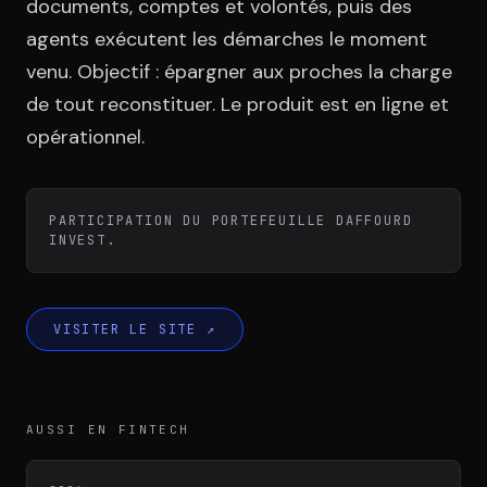
Équipe
documents, comptes et volontés, puis des
agents exécutent les démarches le moment
venu. Objectif : épargner aux proches la charge
Témoignages
de tout reconstituer. Le produit est en ligne et
opérationnel.
Contact
PARTICIPATION DU PORTEFEUILLE DAFFOURD
INVEST.
VISITER LE SITE
↗
LE GROUPE
DIVA
VENTURE ARTISAN & STUDIO
AUSSI EN FINTECH