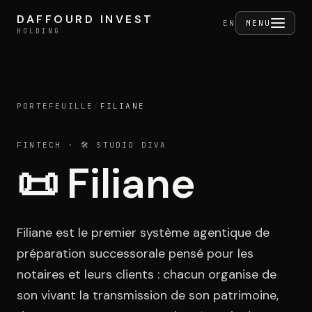
Aller au contenu
DAFFOURD INVEST
DAFFOURD INVEST
FERMER
EN
MENU
HOLDING
HOLDING
PORTEFEUILLE
/
FILIANE
Holding
FINTECH
· 🛠️ STUDIO DIVA
📜
Filiane
Portefeuille
Filiane est le premier système agentique de
Activités
préparation successorale pensé pour les
notaires et leurs clients : chacun organise de
son vivant la transmission de son patrimoine,