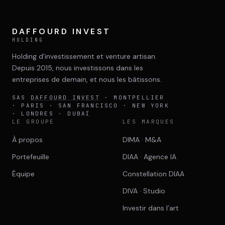
DIMA
CONSEIL M&A AUGMENTÉ
DAFFOURD INVEST
HOLDING
DIAA
AGENCE CONSEIL & SSII
Holding d’investissement et venture artisan.
Depuis 2015, nous investissons dans les
entreprises de demain, et nous les bâtissons.
Connexion
BIENTÔT DISPONIBLE
SAS
DAFFOURD INVEST
· MONTPELLIER
· PARIS · SAN FRANCISCO · NEW YORK
· LONDRES · DUBAÏ
LE GROUPE
LES MARQUES
À propos
DIMA · M&A
Portefeuille
DIAA · Agence IA
Équipe
Constellation DIAA
DIVA · Studio
Investir dans l’art