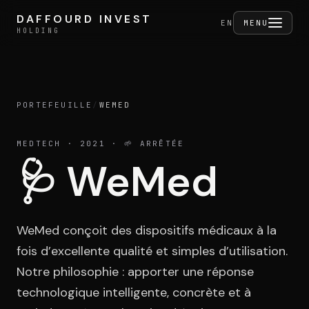
Aller au contenu
DAFFOURD INVEST
DAFFOURD INVEST
FERMER
EN
MENU
HOLDING
HOLDING
PORTEFEUILLE
/
WEMED
Holding
MEDTECH
· 2021
· 🌱 ARRÊTÉE
🩺
WeMed
Portefeuille
WeMed conçoit des dispositifs médicaux à la
Activités
fois d’excellente qualité et simples d’utilisation.
Notre philosophie : apporter une réponse
technologique intelligente, concrète et à