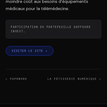
Équipe
moindre coût aux besoins d’équipements
médicaux pour la télémédecine.
Témoignages
PARTICIPATION DU PORTEFEUILLE DAFFOURD
INVEST.
Contact
VISITER LE SITE
↗
LE GROUPE
←
PAPRWORK
LA PÂTISSERIE NUMÉRIQUE
→
DIVA
VENTURE ARTISAN & STUDIO