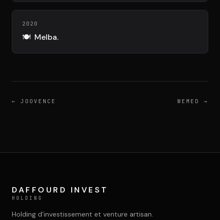
DIMA
CONSEIL M&A AUGMENTÉ
2020
🍽️
Melba.
DIAA
AGENCE CONSEIL & SSII
Connexion
BIENTÔT DISPONIBLE
←
JOOVENCE
WEMED
→
DAFFOURD INVEST
HOLDING
Holding d’investissement et venture artisan.