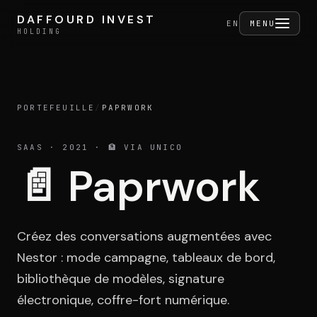
Aller au contenu
DAFFOURD INVEST
DAFFOURD INVEST
FERMER
EN
MENU
HOLDING
HOLDING
PORTEFEUILLE
/
PAPRWORK
Holding
SAAS
· 2021
· 🏦 VIA UNICO
📄
Paprwork
Portefeuille
Créez des conversations augmentées avec
Activités
Nestor : mode campagne, tableaux de bord,
bibliothèque de modèles, signature
électronique, coffre-fort numérique.