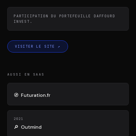
Équipe
PARTICIPATION DU PORTEFEUILLE DAFFOURD
INVEST.
Témoignages
VISITER LE SITE
↗
Contact
AUSSI EN SAAS
🧭
Futuration.fr
LE GROUPE
DIVA
VENTURE ARTISAN & STUDIO
2021
🔎
Outmind