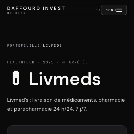
Aller au contenu
DAFFOURD INVEST
DAFFOURD INVEST
FERMER
EN
MENU
HOLDING
HOLDING
PORTEFEUILLE
/
LIVMEDS
Holding
HEALTHTECH
· 2021
· 🌱 ARRÊTÉE
💊
Livmeds
Portefeuille
Livmed’s : livraison de médicaments, pharmacie
Activités
et parapharmacie 24 h/24, 7 j/7.