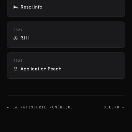
DIMA
🌬️
Respi.info
CONSEIL M&A AUGMENTÉ
DIAA
2024
AGENCE CONSEIL & SSII
🫁
R.H.I.
Connexion
BIENTÔT DISPONIBLE
2023
🍑
Application Peach
←
LA PÂTISSERIE NUMÉRIQUE
GLEEPH
→