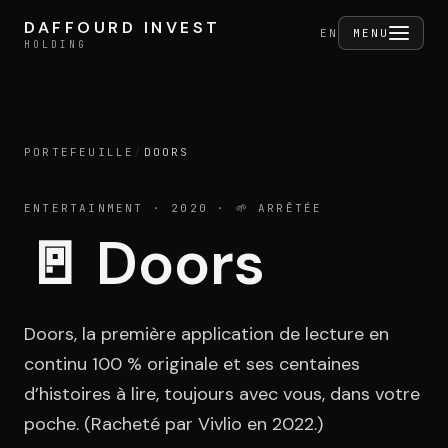
Aller au contenu
DAFFOURD INVEST
DAFFOURD INVEST
FERMER
EN
MENU
HOLDING
HOLDING
PORTEFEUILLE
/
DOORS
Holding
ENTERTAINMENT
· 2020
· 🌱 ARRÊTÉE
🚪
Doors
Portefeuille
Doors, la première application de lecture en
Activités
continu 100 % originale et ses centaines
d’histoires à lire, toujours avec vous, dans votre
poche. (Racheté par Vivlio en 2022.)