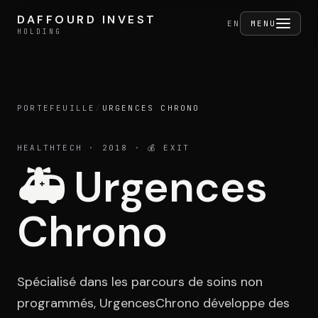
Aller au contenu
DAFFOURD INVEST
DAFFOURD INVEST
FERMER
EN
MENU
HOLDING
HOLDING
PORTEFEUILLE
/
URGENCES CHRONO
Holding
HEALTHTECH
· 2018
· 💰 EXIT
🚑
Urgences
Portefeuille
Chrono
Activités
Spécialisé dans les parcours de soins non
programmés, UrgencesChrono développe des