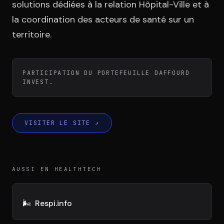
Équipe
solutions dédiées à la relation Hôpital-Ville et à
la coordination des acteurs de santé sur un
territoire.
Témoignages
PARTICIPATION DU PORTEFEUILLE DAFFOURD
INVEST.
Contact
VISITER LE SITE
↗
LE GROUPE
AUSSI EN HEALTHTECH
DIVA
VENTURE ARTISAN & STUDIO
🌬️
Respi.info