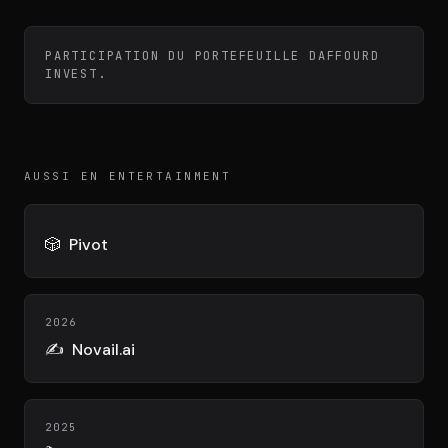
Équipe
PARTICIPATION DU PORTEFEUILLE DAFFOURD
INVEST.
Témoignages
Contact
AUSSI EN ENTERTAINMENT
🎲
Pivot
LE GROUPE
2026
✍️
Novail.ai
DIVA
VENTURE ARTISAN & STUDIO
2025