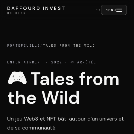
Aller au contenu
DAFFOURD INVEST
DAFFOURD INVEST
FERMER
EN
MENU
HOLDING
HOLDING
PORTEFEUILLE
/
TALES FROM THE WILD
Holding
ENTERTAINMENT
· 2022
· 🌱 ARRÊTÉE
🎮
Tales from
Portefeuille
the Wild
Activités
Un jeu Web3 et NFT bâti autour d’un univers et
de sa communauté.