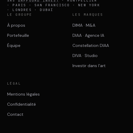
SAS
DAFFOURD INVEST
· MONTPELLIER
· PARIS · SAN FRANCISCO · NEW YORK
· LONDRES · DUBAÏ
LE GROUPE
LES MARQUES
À propos
DIMA · M&A
Portefeuille
DIAA · Agence IA
Équipe
Constellation DIAA
DIVA · Studio
Investir dans l’art
LÉGAL
Mentions légales
Confidentialité
Contact