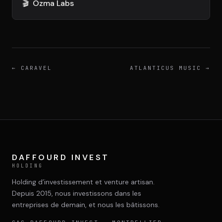
DIMA
🎬
Ozma Labs
CONSEIL M&A AUGMENTÉ
DIAA
AGENCE CONSEIL & SSII
←
CARAVEL
ATLANTICUS MUSIC
→
Connexion
BIENTÔT DISPONIBLE
DAFFOURD INVEST
HOLDING
Holding d’investissement et venture artisan.
Depuis 2015, nous investissons dans les
entreprises de demain, et nous les bâtissons.