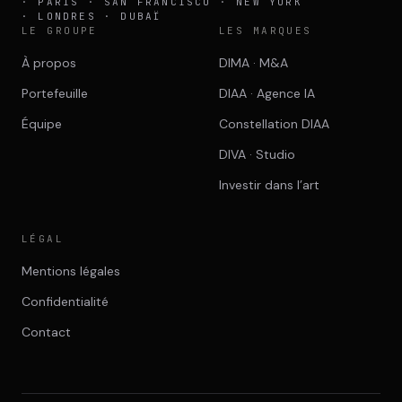
· PARIS · SAN FRANCISCO · NEW YORK
· LONDRES · DUBAÏ
LE GROUPE
LES MARQUES
À propos
DIMA · M&A
Portefeuille
DIAA · Agence IA
Équipe
Constellation DIAA
DIVA · Studio
Investir dans l’art
LÉGAL
Mentions légales
Confidentialité
Contact