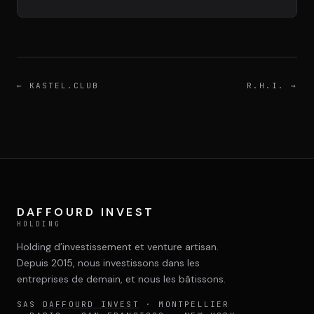
DIMA
CONSEIL M&A AUGMENTÉ
DIAA
AGENCE CONSEIL & SSII
←
KASTEL.CLUB
R.H.I.
→
Connexion
BIENTÔT DISPONIBLE
DAFFOURD INVEST
HOLDING
Holding d’investissement et venture artisan.
Depuis 2015, nous investissons dans les
entreprises de demain, et nous les bâtissons.
SAS
DAFFOURD INVEST
· MONTPELLIER