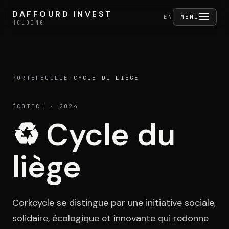
Aller au contenu
DAFFOURD INVEST
DAFFOURD INVEST
FERMER
EN
MENU
HOLDING
HOLDING
PORTEFEUILLE
/
CYCLE DU LIÈGE
Holding
ÉCOTECH
· 2024
♻️
Cycle du
Portefeuille
liège
Activités
Corkcycle se distingue par une initiative sociale,
solidaire, écologique et innovante qui redonne