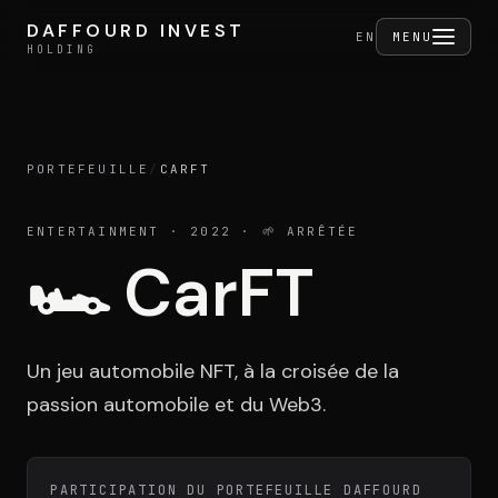
Aller au contenu
DAFFOURD INVEST
DAFFOURD INVEST
FERMER
EN
MENU
HOLDING
HOLDING
PORTEFEUILLE
/
CARFT
Holding
ENTERTAINMENT
· 2022
· 🌱 ARRÊTÉE
🏎️
CarFT
Portefeuille
Un jeu automobile NFT, à la croisée de la
Activités
passion automobile et du Web3.
PARTICIPATION DU PORTEFEUILLE DAFFOURD