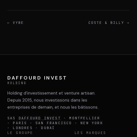
DIMA
CONSEIL M&A AUGMENTÉ
←
VYBE
COSTE & BILLY
→
DIAA
AGENCE CONSEIL & SSII
Connexion
BIENTÔT DISPONIBLE
DAFFOURD INVEST
HOLDING
Holding d’investissement et venture artisan.
Depuis 2015, nous investissons dans les
entreprises de demain, et nous les bâtissons.
SAS
DAFFOURD INVEST
· MONTPELLIER
· PARIS · SAN FRANCISCO · NEW YORK
· LONDRES · DUBAÏ
LE GROUPE
LES MARQUES