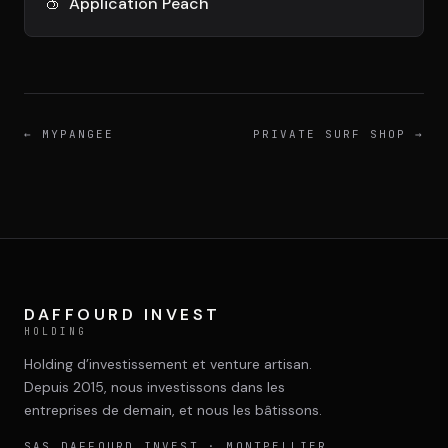
DIMA
🍑
Application Peach
CONSEIL M&A AUGMENTÉ
DIAA
AGENCE CONSEIL & SSII
←
MYPANGEE
PRIVATE SURF SHOP
→
Connexion
BIENTÔT DISPONIBLE
DAFFOURD INVEST
HOLDING
Holding d’investissement et venture artisan.
Depuis 2015, nous investissons dans les
entreprises de demain, et nous les bâtissons.
SAS
DAFFOURD INVEST
· MONTPELLIER