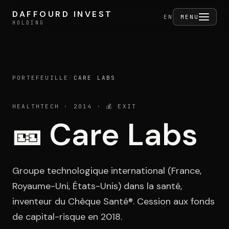
Aller au contenu
DAFFOURD INVEST
DAFFOURD INVEST
FERMER
EN
MENU
HOLDING
HOLDING
PORTEFEUILLE
/
CARE LABS
Holding
HEALTHTECH
· 2014
· 💰 EXIT
🎫
Care Labs
Portefeuille
Groupe technologique international (France,
Activités
Royaume-Uni, États-Unis) dans la santé,
inventeur du Chèque Santé®. Cession aux fonds
de capital-risque en 2018.