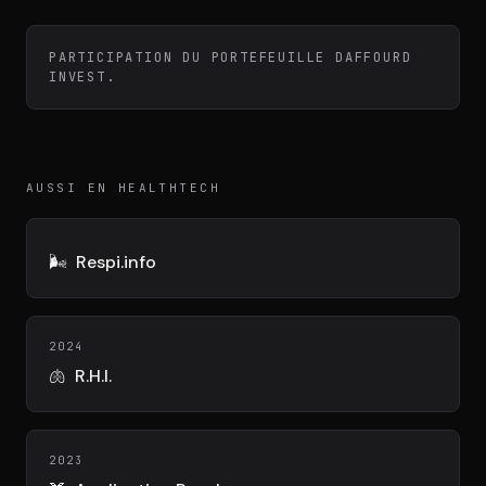
Équipe
PARTICIPATION DU PORTEFEUILLE DAFFOURD
INVEST.
Témoignages
Contact
AUSSI EN HEALTHTECH
🌬️
Respi.info
LE GROUPE
2024
🫁
R.H.I.
DIVA
VENTURE ARTISAN & STUDIO
2023