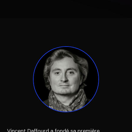
Équipe
Témoignages
Contact
LE GROUPE
DIVA
VENTURE ARTISAN & STUDIO
Vincent Daffourd a fondé sa première