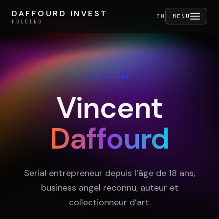
Aller au contenu
DAFFOURD INVEST
DAFFOURD INVEST
FERMER
EN
MENU
HOLDING
HOLDING
FONDATEUR
Holding
Vincent
Daffourd
Portefeuille
Activités
Serial entrepreneur depuis l’âge de 18 ans,
business angel reconnu, auteur et
collectionneur d’art.