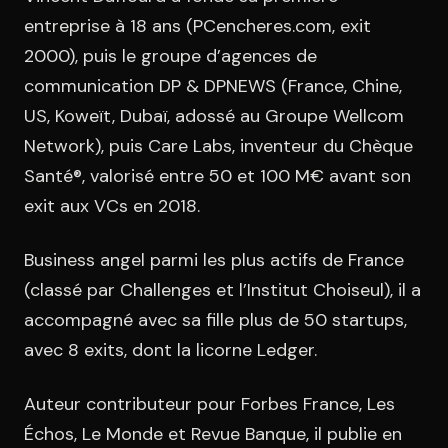
DIMA
entreprise à 18 ans (PCencheres.com, exit
CONSEIL M&A AUGMENTÉ
2000), puis le groupe d’agences de
communication DP & DPNEWS (France, Chine,
DIAA
AGENCE CONSEIL & SSII
US, Koweït, Dubaï, adossé au Groupe Wellcom
Network), puis Care Labs, inventeur du Chèque
Connexion
Santé®, valorisé entre 50 et 100 M€ avant son
BIENTÔT DISPONIBLE
exit aux VCs en 2018.
Business angel parmi les plus actifs de France
(classé par Challenges et l’Institut Choiseul), il a
accompagné avec sa fille plus de 50 startups,
avec 8 exits, dont la licorne Ledger.
Auteur contributeur pour Forbes France, Les
Échos, Le Monde et Revue Banque, il publie en