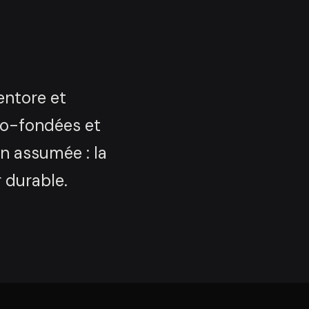
entore et
co-fondées et
n assumée : la
r durable.