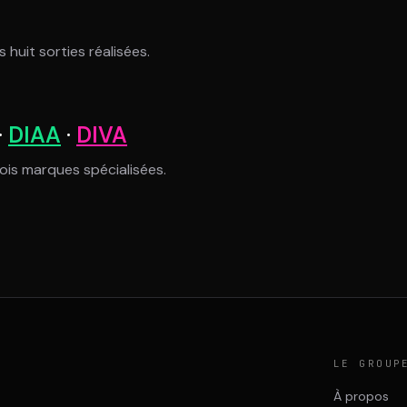
 huit sorties réalisées.
·
DIAA
·
DIVA
rois marques spécialisées.
LE GROUP
À propos