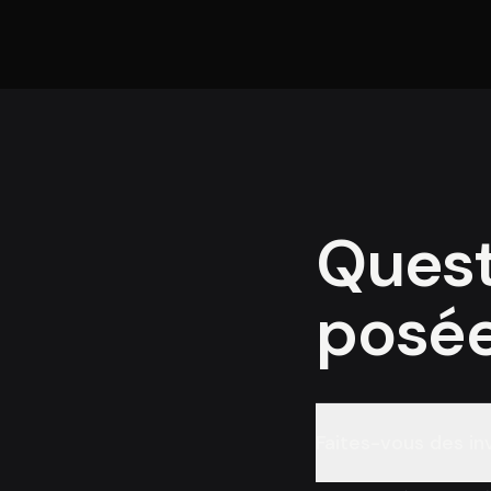
Ques
posé
Faites-vous des i