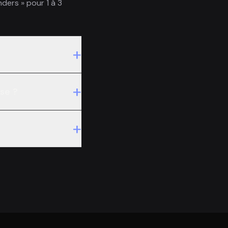
nders » pour 1 à 3
+
+
se ?
+