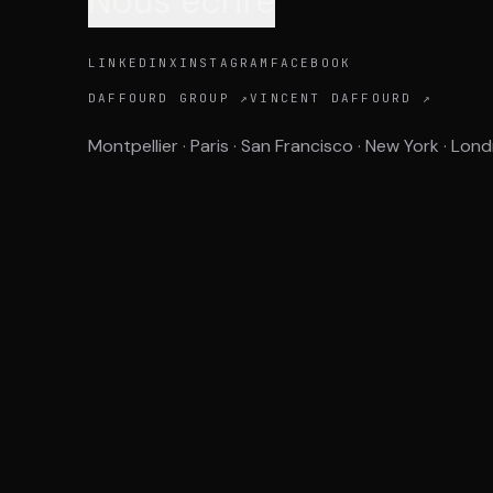
Nous écrire
LINKEDIN
X
INSTAGRAM
FACEBOOK
DAFFOURD GROUP ↗
VINCENT DAFFOURD ↗
Montpellier · Paris · San Francisco · New York · Lond