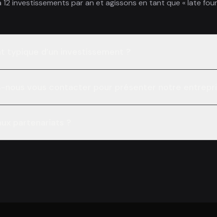
à 12 investissements par an et agissons en tant que « late fou
t typique d’un investissement ?
ous vous contacter pour présenter notre entrepri
ux partenariats ?