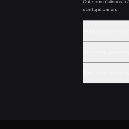
Oui, nous réalisons 5 
startups par an.
Quel est le montan
Comment pouvons-n
Êtes-vous ouvert a