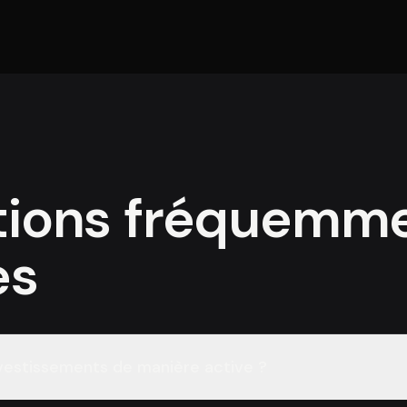
tions fréquemm
es
nvestissements de manière active ?